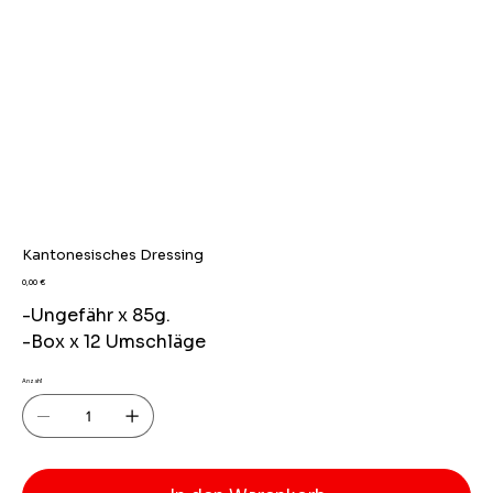
Kantonesisches Dressing
Preis
0,00 €
-Ungefähr x 85g.
-Box x 12 Umschläge
Anzahl