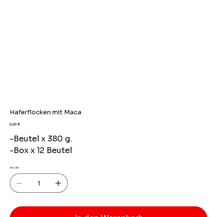
Haferflocken mit Maca
Preis
0,00 €
-Beutel x 380 g.
-Box x 12 Beutel
Anzahl