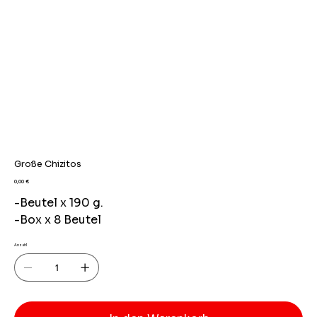
Große Chizitos
Preis
0,00 €
-Beutel x 190 g.
-Box x 8 Beutel
Anzahl