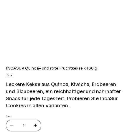
INCASUR Quinoa- und rote Fruchtkekse x 180 g
Preis
0,00 €
Leckere Kekse aus Quinoa, Kiwicha, Erdbeeren
und Blaubeeren, ein reichhaltiger und nahrhafter
Snack für jede Tageszeit. Probieren Sie IncaSur
Cookies in allen Varianten.
Anzahl