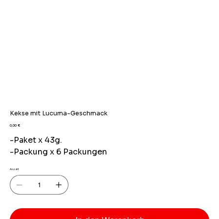
Kekse mit Lucuma-Geschmack
Preis
0,00 €
-Paket x 43g.
-Packung x 6 Packungen
Anzahl