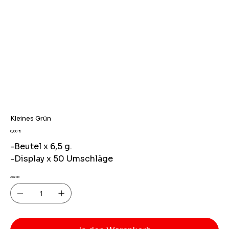
Kleines Grün
Preis
0,00 €
-Beutel x 6,5 g.
-Display x 50 Umschläge
Anzahl