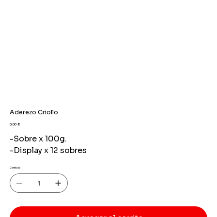
Aderezo Criollo
Precio
0,00 €
-Sobre x 100g.
-Display x 12 sobres
Cantidad