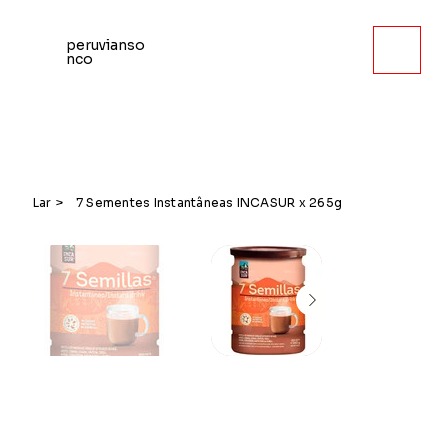
peruvianso
nco
Lar
>
7 Sementes Instantâneas INCASUR x 265g