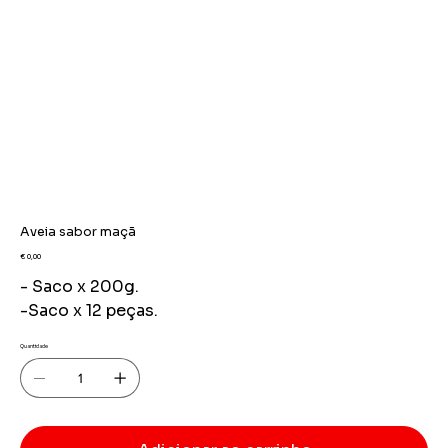
Aveia sabor maçã
Preço
€ 0,00
- Saco x 200g.
-Saco x 12 peças.
Quantidade