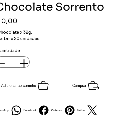
Chocolate Sorrento
ço
 0,00
hocolate x 32g.
xibir x 20 unidades.
uantidade
Adicionar ao carrinho
Comprar
atsApp
Facebook
Pinterest
Twitter