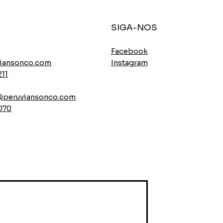
SIGA-NOS
Facebook
Instagram
iansonco.com
211
l@peruviansonco.com
 070