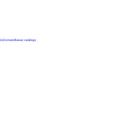
ós
Contato
Baixar catálogo