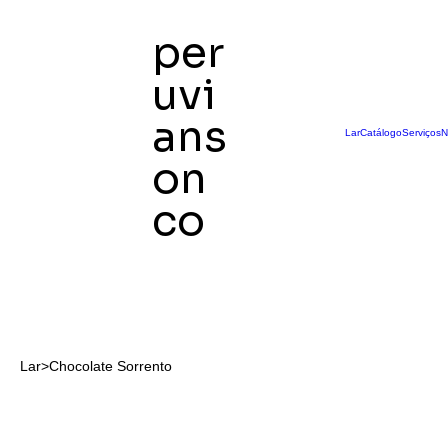
per
uvi
ans
Lar
Catálogo
Serviços
N
on
co
Lar
>
Chocolate Sorrento