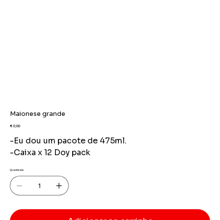
Maionese grande
Preço
€ 0,00
-Eu dou um pacote de 475ml.
-Caixa x 12 Doy pack
Quantidade