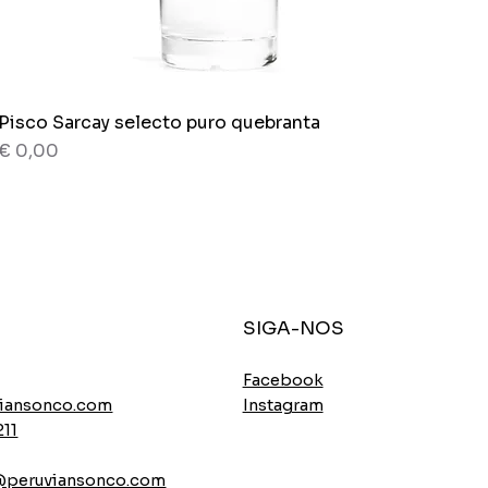
Pisco Sarcay selecto puro quebranta
Visualização rápida
Preço
€ 0,00
80 g
Saco x 150g.
SIGA-NOS
Facebook
Instagram
iansonco.com
211
l@peruviansonco.com