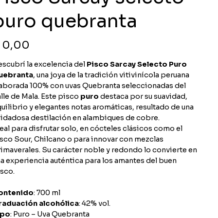
puro quebranta
ço
 0,00
scubrí la excelencia del
Pisco Sarcay Selecto Puro
uebranta
, una joya de la tradición vitivinícola peruana
aborada 100% con uvas Quebranta seleccionadas del
lle de Mala. Este pisco
puro
destaca por su suavidad,
uilibrio y elegantes notas aromáticas, resultado de una
idadosa destilación en alambiques de cobre.
eal para disfrutar solo, en cócteles clásicos como el
sco Sour, Chilcano o para innovar con mezclas
imaverales. Su carácter noble y redondo lo convierte en
a experiencia auténtica para los amantes del buen
sco.
ontenido
: 700 ml
raduación alcohólica
: 42% vol.
ipo
: Puro – Uva Quebranta