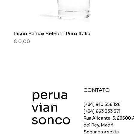
Pisco Sarcay Selecto Puro Italia
Visualização rápida
Preço
€ 0,00
80 g
80 g
Caixa x 12 sacos
Saco x 150g.
perua
CONTATO
vian
[+34] 910 556 126
[+34] 663 333 371
sonco
Rua Alicante, 5. 28500
del Rey. Madri
Segunda a sexta