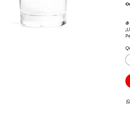
O

¡L
Pe
Q