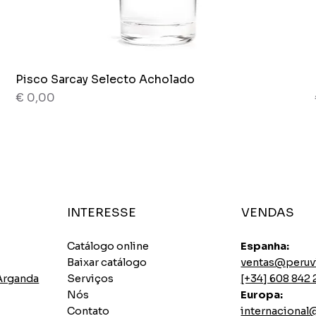
Pisco Sarcay Selecto Acholado
Visualização rápida
Preço
€ 0,00
80 g
Frasco x 265g.
INTERESSE
VENDAS
Catálogo online
Espanha:
Baixar catálogo
ventas@peruv
 Arganda
Serviços
[+34] 608 842 
Nós
Europa:
Contato
internaciona