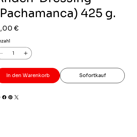
(Pachamanca) 425 g.
is
,00 €
nzahl
In den Warenkorb
Sofortkauf