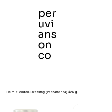
per
uvi
ans
Heim
K
on
co
Heim
>
Anden-Dressing (Pachamanca) 425 g.