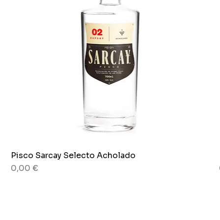
Pisco Sarcay Selecto Acholado
Schnellansicht
Preis
0,00 €
80 g
Glas x 265 g.