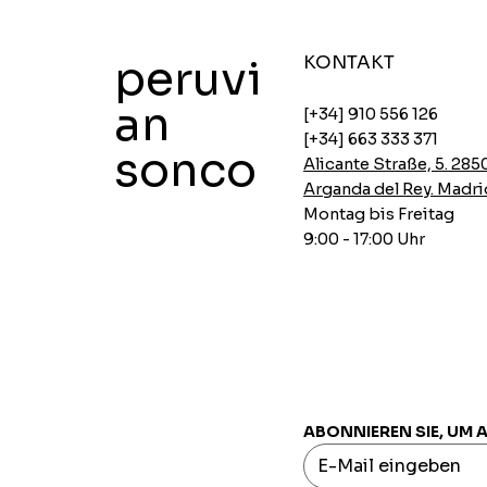
peruvi
KONTAKT
an
[+34] 910 556 126
[+34] 663 333 371
sonco
Alicante Straße, 5. 285
Arganda del Rey. Madri
Montag bis Freitag
9:00 - 17:00 Uhr
Ajinomoto Instant-Hühnersuppen
Ajinomoto Instant Suppen Huhn
Aji-no-mix würzige Panade
Haferflocken mit Chia und Carob
INCASUR Erbsencreme x 150g
Schnellansicht
Schnellansicht
Schnellansicht
Schnellansicht
Schnellansicht
Preis
Preis
Preis
Preis
Preis
0,00 €
0,00 €
0,00 €
0,00 €
0,00 €
ABONNIEREN SIE, UM 