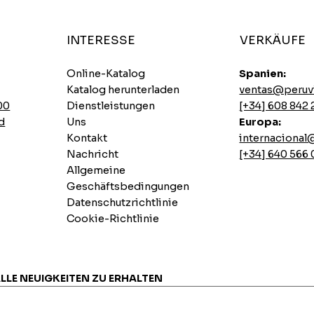
INTERESSE
VERKÄUFE
Online-Katalog
Spanien:
Katalog herunterladen
ventas@peruv
00
Dienstleistungen
[+34] 608 842 
d
Uns
Europa:
Kontakt
internaciona
Nachricht
[+34] 640 566
Allgemeine
Geschäftsbedingungen
Datenschutzrichtlinie
Cookie-Richtlinie
Ajinomoto Scharfe Hühner-Instantsuppen
Sautierte Schweinelende
Lemon Pai Casino-Cookie
7 INCASUR Instant-Samen x 265 g
Schnellansicht
Schnellansicht
Schnellansicht
Schnellansicht
Preis
Preis
Preis
Preis
0,00 €
0,00 €
0,00 €
0,00 €
ALLE NEUIGKEITEN ZU ERHALTEN