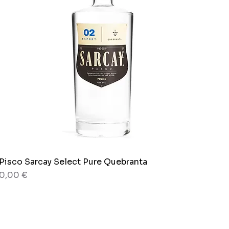
Pisco Sarcay Select Pure Quebranta
Schnellansicht
Preis
0,00 €
80 g
Beutel x 150 g.