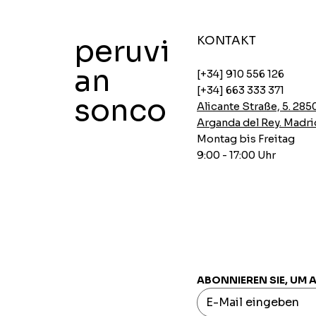
peruvi
KONTAKT
an
[+34] 910 556 126
[+34] 663 333 371
sonco
Alicante Straße, 5. 285
Arganda del Rey. Madri
Montag bis Freitag
9:00 - 17:00 Uhr
Ajinomoto Instant-Hühnersuppen
Ajinomoto Instant Suppen Huhn
Aji-no-mix würzige Panade
Haferflocken mit Chia und Carob
INCASUR Erbsencreme x 150g
Schnellansicht
Schnellansicht
Schnellansicht
Schnellansicht
Schnellansicht
Preis
Preis
Preis
Preis
Preis
0,00 €
0,00 €
0,00 €
0,00 €
0,00 €
ABONNIEREN SIE, UM 