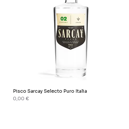
Pisco Sarcay Selecto Puro Italia
Schnellansicht
Preis
0,00 €
80 g
80 g
Karton x 12 Beutel
Beutel x 150 g.