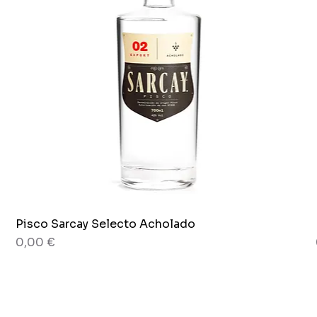
Pisco Sarcay Selecto Acholado
Schnellansicht
Preis
0,00 €
80 g
Glas x 265 g.