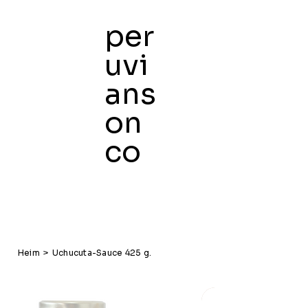
per
uvi
ans
Heim
K
on
co
Heim
>
Uchucuta-Sauce 425 g.