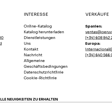
INTERESSE
VERKÄUFE
Online-Katalog
Spanien:
Katalog herunterladen
ventas@peruv
00
Dienstleistungen
[+34] 608 842 
d
Uns
Europa:
Kontakt
internaciona
Nachricht
[+34] 640 566
Allgemeine
Geschäftsbedingungen
Datenschutzrichtlinie
Cookie-Richtlinie
Ajinomoto Scharfe Hühner-Instantsuppen
Sautierte Schweinelende
Lemon Pai Casino-Cookie
7 INCASUR Instant-Samen x 265 g
Schnellansicht
Schnellansicht
Schnellansicht
Schnellansicht
Preis
Preis
Preis
Preis
0,00 €
0,00 €
0,00 €
0,00 €
ALLE NEUIGKEITEN ZU ERHALTEN