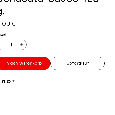
g.
is
,00 €
nzahl
In den Warenkorb
Sofortkauf