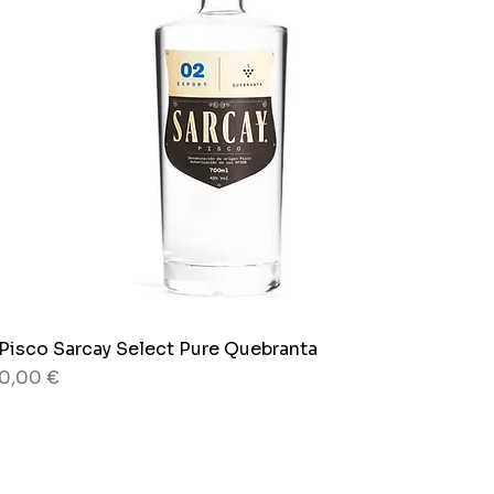
Pisco Sarcay Select Pure Quebranta
Schnellansicht
Preis
0,00 €
80 g
Beutel x 150 g.