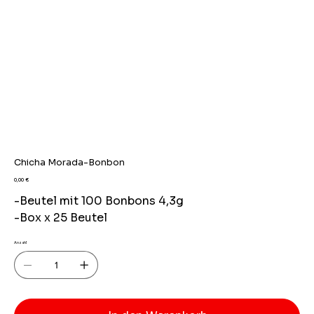
Chicha Morada-Bonbon
Preis
0,00 €
-Beutel mit 100 Bonbons 4,3g
-Box x 25 Beutel
Anzahl