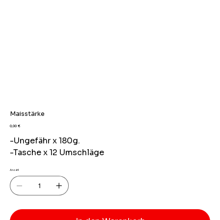
Maisstärke
Preis
0,00 €
-Ungefähr x 180g.
-Tasche x 12 Umschläge
Anzahl