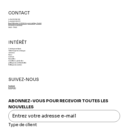
CONTACT
[+34] 910 556 126
[+34] 663 333 371
Rue d'Alicante, 5. 28500 Arganda del Rey. Madrid
Du lundi au vendredi
9h00 - 17h00
INTÉRÊT
Catalogue en ligne
Télécharger le catalogue
Services
Nous
Contact
Nouvelles
Conditions générales
politique de confidentialité
Politique de cookies
SUIVEZ-NOUS
Facebook
Instagram
ABONNEZ-VOUS POUR RECEVOIR TOUTES LES 
NOUVELLES
Type de client