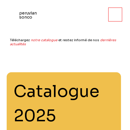
peruvian
sonco
Téléchargez
notre catalogue
et restez informé de nos
dernières
actualités
Catalogue 
2025 