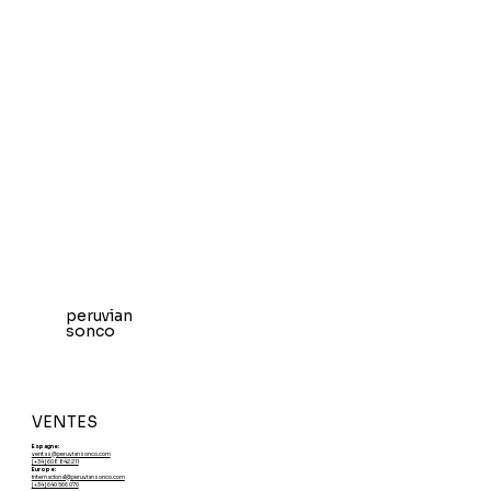
peruvian
sonco
VENTES
Espagne:
ventas@peruviansonco.com
[+34] 608 842 211
Europe:
internacional@peruviansonco.com
[+34] 640 566 070