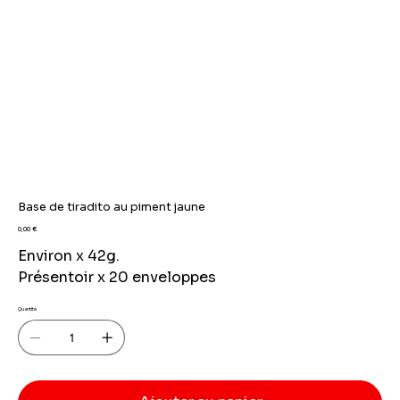
Base de tiradito au piment jaune
Prix
0,00 €
Environ x 42g.
Présentoir x 20 enveloppes
Quantité