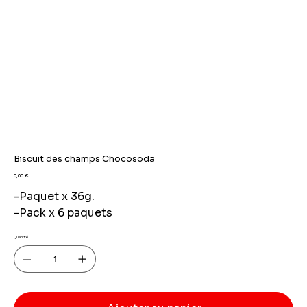
Biscuit des champs Chocosoda
Prix
0,00 €
-Paquet x 36g.
-Pack x 6 paquets
Quantité