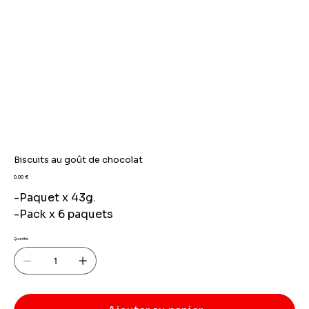
Biscuits au goût de chocolat
Prix
0,00 €
-Paquet x 43g.
-Pack x 6 paquets
Quantité