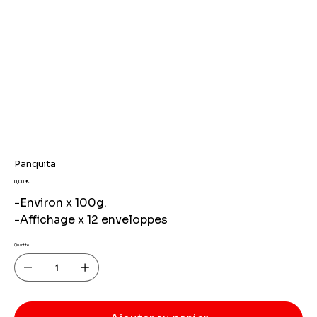
Panquita
Prix
0,00 €
-Environ x 100g.
-Affichage x 12 enveloppes
Quantité