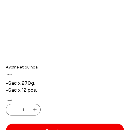
Avoine et quinoa
Prix
0,00 €
-Sac x 270g.
-Sac x 12 pcs.
Quantité