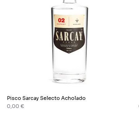
Pisco Sarcay Selecto Acholado
Aperçu rapide
Prix
0,00 €
80 g
Pot x 265g.