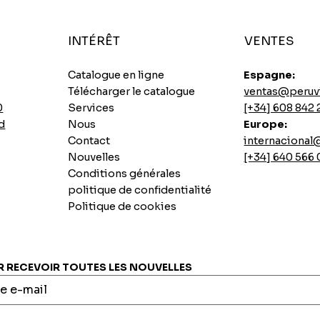
INTÉRÊT
VENTES
Catalogue en ligne
Espagne:
Télécharger le catalogue
ventas@peruv
0
Services
[+34] 608 842 
d
Nous
Europe:
Contact
internaciona
Nouvelles
[+34] 640 566
Conditions générales
politique de confidentialité
Politique de cookies
Soupes instantanées au poulet épicé Ajinomoto
Base de longe de porc sautée
Biscuit Casino Pai au citron
7 graines instantanées INCASUR x 265g
Aperçu rapide
Aperçu rapide
Aperçu rapide
Aperçu rapide
Prix
Prix
Prix
Prix
0,00 €
0,00 €
0,00 €
0,00 €
RECEVOIR TOUTES LES NOUVELLES