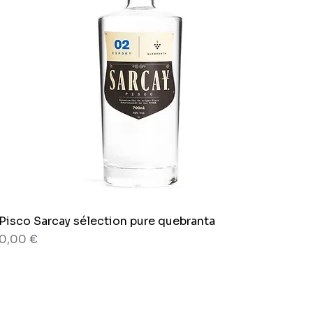
Pisco Sarcay sélection pure quebranta
Aperçu rapide
Prix
0,00 €
80 g
Sachet x 150g.