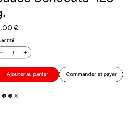
g.
x
,00 €
uantité
Ajouter au panier
Commander et payer