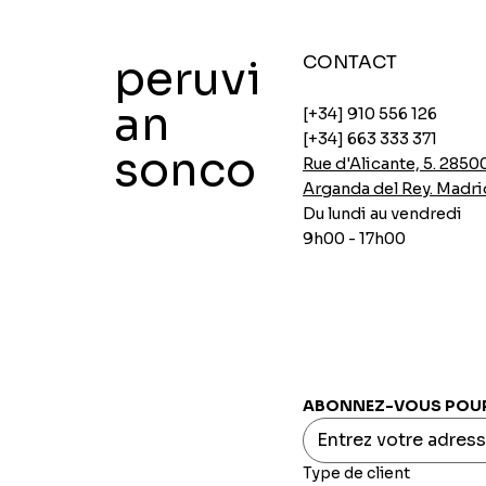
peruvi
CONTACT
an
[+34] 910 556 126
[+34] 663 333 371
sonco
Rue d'Alicante, 5. 2850
Arganda del Rey. Madri
Du lundi au vendredi
9h00 - 17h00
Soupes de poulet instantanées Ajinomoto
Soupes instantanées au poulet d'Ajinomoto
Panure épicée Aji-no-mix
Flocons d'avoine avec chia et caroube
Crème de pois INCASUR x 150g
Aperçu rapide
Aperçu rapide
Aperçu rapide
Aperçu rapide
Aperçu rapide
Prix
Prix
Prix
Prix
Prix
0,00 €
0,00 €
0,00 €
0,00 €
0,00 €
ABONNEZ-VOUS POUR 
Type de client