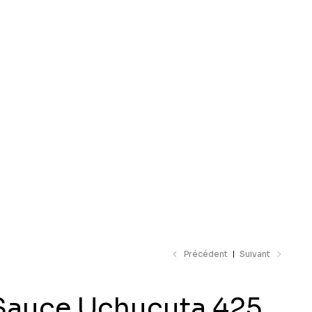
e catalogue
Précédent
Suivant
Sauce Uchucuta 425