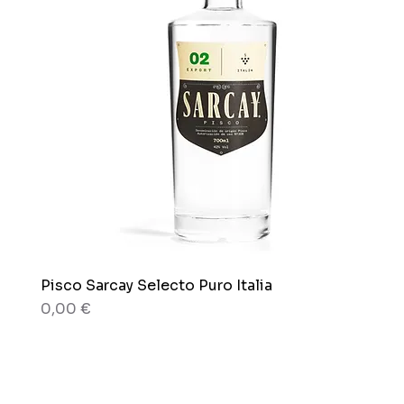
Pisco Sarcay Selecto Puro Italia
Aperçu rapide
Prix
0,00 €
80 g
80 g
Boîte x 12 sachets
Sachet x 150g.