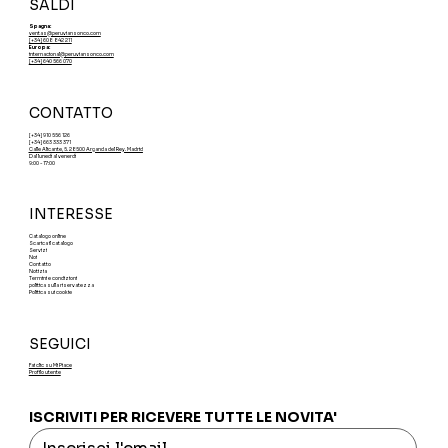
SALDI
Spagna:
ventas@peruviansonco.com
[+34] 608 842 211
Europa:
internacional@peruviansonco.com
[+34] 640 566 070
CONTATTO
[+34] 910 556 126
[+34] 663 333 371
Calle Alicante, 5. 28500 Arganda del Rey. Madrid
Dal lunedì al venerdì
9:00 - 17:00
INTERESSE
Catalogo online
Scarica il catalogo
Servizi
Noi
Contatto
Notizia
Termini e condizioni
politica sulla riservatezza
Politica sui cookie
SEGUICI
Fai clic su Mi Piace
Profilo utente
ISCRIVITI PER RICEVERE TUTTE LE NOVITA'