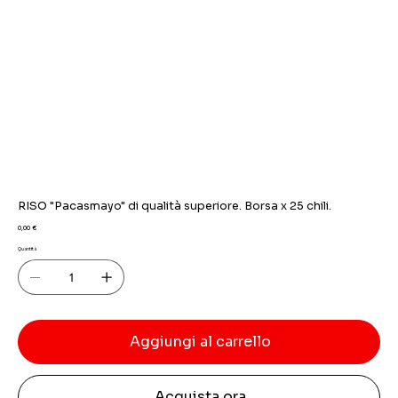
RISO "Pacasmayo" di qualità superiore. Borsa x 25 chili.
Prezzo
0,00 €
Quantità
Aggiungi al carrello
Acquista ora