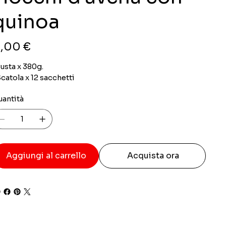
quinoa
zzo
,00 €
usta x 380g.
catola x 12 sacchetti
uantità
Aggiungi al carrello
Acquista ora