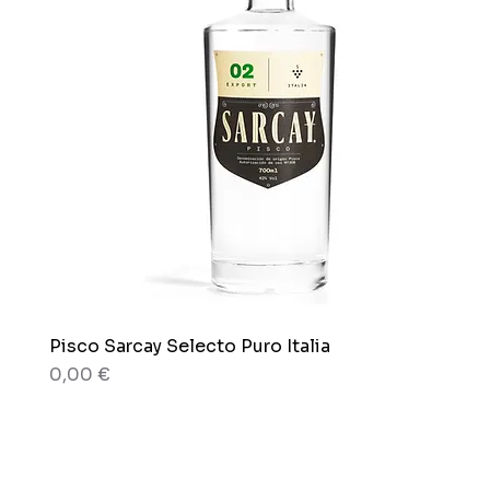
Pisco Sarcay Selecto Puro Italia
Vista rapida
Prezzo
0,00 €
80 grammi
80 grammi
Scatola x 12 sacchetti
Busta x 150g.