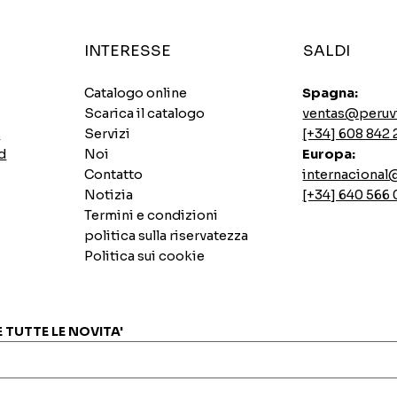
INTERESSE
SALDI
Catalogo online
Spagna:
Scarica il catalogo
ventas@peruv
0
Servizi
[+34] 608 842 
d
Noi
Europa:
Contatto
internaciona
Notizia
[+34] 640 566
Termini e condizioni
politica sulla riservatezza
Politica sui cookie
Zuppe istantanee di pollo piccante Ajinomoto
Base di lombo di maiale saltato
Biscotto del casinò Lemon Pai
7 semi istantanei INCASUR x 265g
Vista rapida
Vista rapida
Vista rapida
Vista rapida
Prezzo
Prezzo
Prezzo
Prezzo
0,00 €
0,00 €
0,00 €
0,00 €
E TUTTE LE NOVITA'