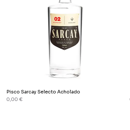
Pisco Sarcay Selecto Acholado
Vista rapida
Prezzo
0,00 €
80 grammi
Barattolo x 265g.