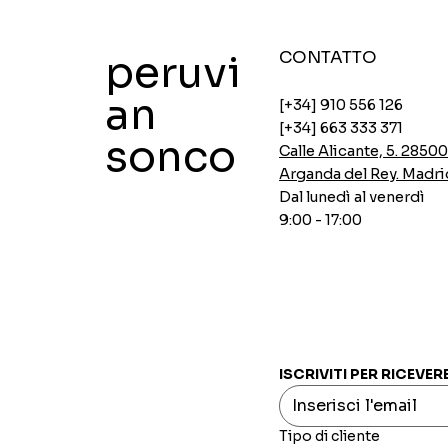
peruvi
CONTATTO
an
[+34] 910 556 126
[+34] 663 333 371
sonco
Calle Alicante, 5. 2850
Arganda del Rey. Madri
Dal lunedì al venerdì
9:00 - 17:00
Zuppe di pollo istantanee Ajinomoto
Zuppe istantanee di pollo Ajinomoto
Impanatura piccante Aji-no-mix
Fiocchi d'avena con chia e carruba
Crema di piselli INCASUR x 150g
Vista rapida
Vista rapida
Vista rapida
Vista rapida
Vista rapida
Prezzo
Prezzo
Prezzo
Prezzo
Prezzo
0,00 €
0,00 €
0,00 €
0,00 €
0,00 €
ISCRIVITI PER RICEVER
Tipo di cliente