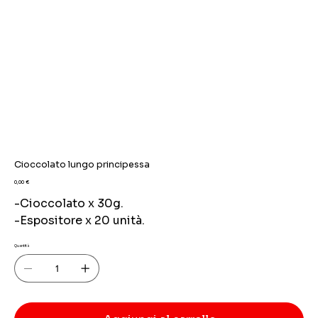
Cioccolato lungo principessa
Prezzo
0,00 €
-Cioccolato x 30g.
-Espositore x 20 unità.
Quantità