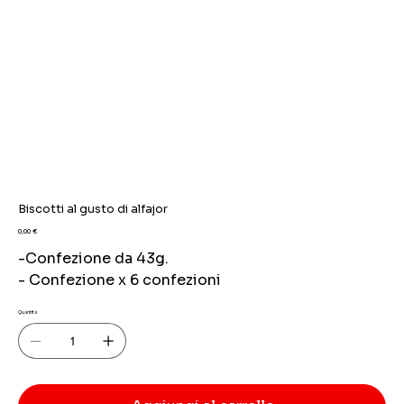
Biscotti al gusto di alfajor
Prezzo
0,00 €
-Confezione da 43g.
- Confezione x 6 confezioni
Quantità