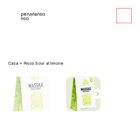
peruvianso
nco
Casa
>
Pisco Sour al limone