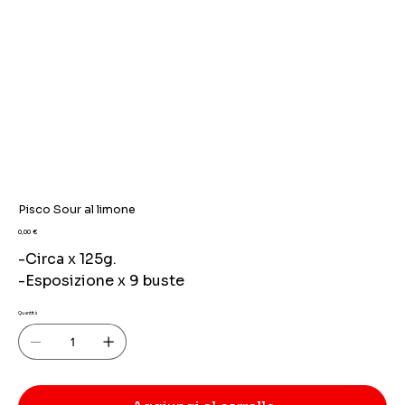
Pisco Sour al limone
Prezzo
0,00 €
-Circa x 125g.
-Esposizione x 9 buste
Quantità