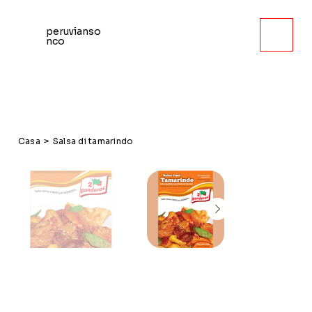
peruvianso
nco
Casa
>
Salsa di tamarindo