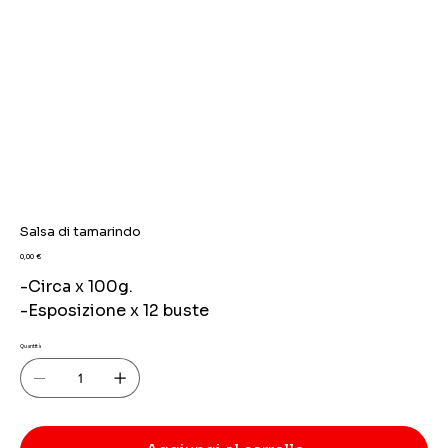
Salsa di tamarindo
Prezzo
0,00 €
-Circa x 100g.
-Esposizione x 12 buste
Quantità