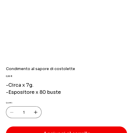
Condimento al sapore di costolette
Prezzo
0,00 €
-Circa x 7g.
-Espositore x 80 buste
Quantità