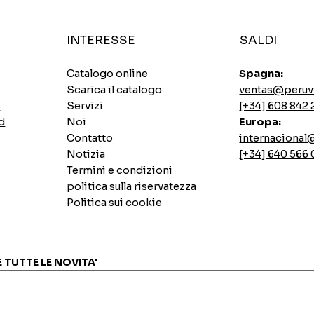
INTERESSE
SALDI
Catalogo online
Spagna:
Scarica il catalogo
ventas@peruv
0
Servizi
[+34] 608 842 
d
Noi
Europa:
Contatto
internaciona
Notizia
[+34] 640 566
Termini e condizioni
politica sulla riservatezza
Politica sui cookie
Zuppe istantanee di pollo piccante Ajinomoto
Base di lombo di maiale saltato
Biscotto del casinò Lemon Pai
7 semi istantanei INCASUR x 265g
Vista rapida
Vista rapida
Vista rapida
Vista rapida
Prezzo
Prezzo
Prezzo
Prezzo
0,00 €
0,00 €
0,00 €
0,00 €
E TUTTE LE NOVITA'