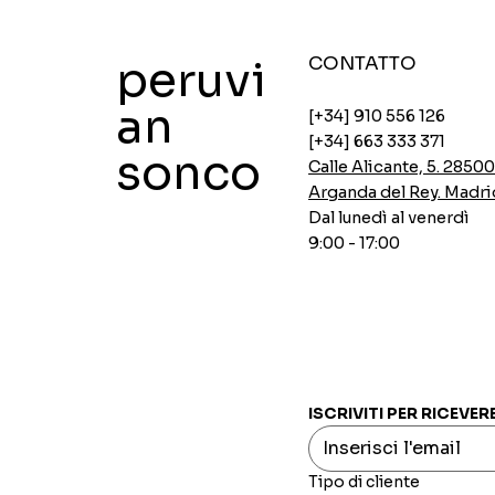
peruvi
CONTATTO
an
[+34] 910 556 126
[+34] 663 333 371
sonco
Calle Alicante, 5. 2850
Arganda del Rey. Madri
Dal lunedì al venerdì
9:00 - 17:00
Zuppe di pollo istantanee Ajinomoto
Zuppe istantanee di pollo Ajinomoto
Impanatura piccante Aji-no-mix
Fiocchi d'avena con chia e carruba
Crema di piselli INCASUR x 150g
Vista rapida
Vista rapida
Vista rapida
Vista rapida
Vista rapida
Prezzo
Prezzo
Prezzo
Prezzo
Prezzo
0,00 €
0,00 €
0,00 €
0,00 €
0,00 €
ISCRIVITI PER RICEVER
Tipo di cliente