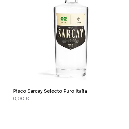
Pisco Sarcay Selecto Puro Italia
Vista rapida
Prezzo
0,00 €
80 grammi
80 grammi
Scatola x 12 sacchetti
Busta x 150g.