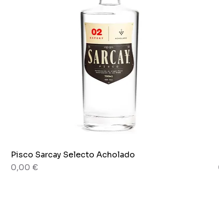
Pisco Sarcay Selecto Acholado
Vista rapida
Prezzo
0,00 €
80 grammi
Barattolo x 265g.