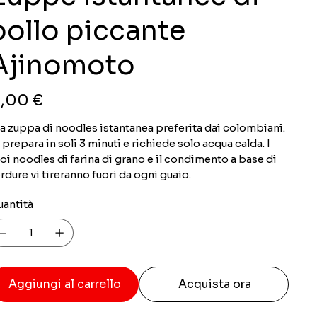
pollo piccante
Ajinomoto
zzo
,00 €
la zuppa di noodles istantanea preferita dai colombiani.
 prepara in soli 3 minuti e richiede solo acqua calda. I
oi noodles di farina di grano e il condimento a base di
rdure vi tireranno fuori da ogni guaio.
uantità
Aggiungi al carrello
Acquista ora