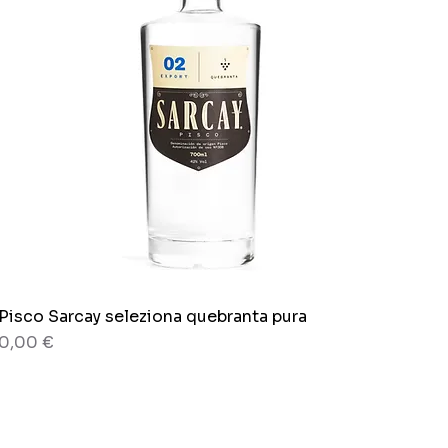
Pisco Sarcay seleziona quebranta pura
Vista rapida
Prezzo
0,00 €
80 grammi
Busta x 150g.