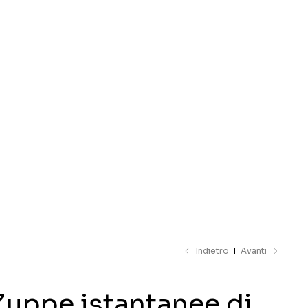
il catalogo
Indietro
Avanti
Zuppe istantanee di