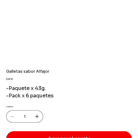
Galletas sabor Alfajor
Precio
0,00 €
-Paquete x 43g.
-Pack x 6 paquetes
Cantidad