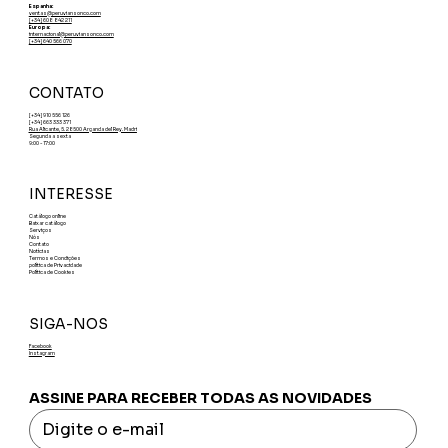
Espanha:
ventas@peruviansonco.com
[+34] 608 842 211
Europa:
internacional@peruviansonco.com
[+34] 640 566 070
CONTATO
[+34] 910 556 126
[+34] 663 333 371
Rua Alicante, 5. 28500 Arganda del Rey. Madri
Segunda a sexta
9:00 - 17:00
INTERESSE
Catálogo online
Baixar catálogo
Serviços
Nós
Contato
Notícias
Termos e Condições
política de Privacidade
Política de Cookies
SIGA-NOS
Facebook
Instagram
ASSINE PARA RECEBER TODAS AS NOVIDADES