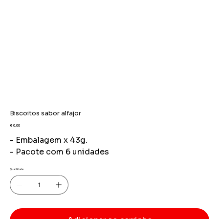
Biscoitos sabor alfajor
Preço
€ 0,00
- Embalagem x 43g.
- Pacote com 6 unidades
Quantidade