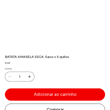
BATATA AMARELA SECA. Saco x 5 quilos.
Preço
€ 0,00
Quantidade
Adicionar ao carrinho
Comprar