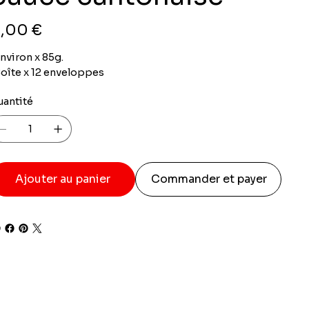
x
,00 €
nviron x 85g.
oîte x 12 enveloppes
uantité
Ajouter au panier
Commander et payer