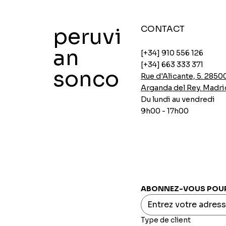
peruvi
CONTACT
an
[+34] 910 556 126
[+34] 663 333 371
sonco
Rue d'Alicante, 5. 2850
Arganda del Rey. Madri
Du lundi au vendredi
9h00 - 17h00
Soupes de poulet instantanées Ajinomoto
Soupes instantanées au poulet d'Ajinomoto
Panure épicée Aji-no-mix
Flocons d'avoine avec chia et caroube
Crème de pois INCASUR x 150g
Aperçu rapide
Aperçu rapide
Aperçu rapide
Aperçu rapide
Aperçu rapide
Prix
Prix
Prix
Prix
Prix
0,00 €
0,00 €
0,00 €
0,00 €
0,00 €
ABONNEZ-VOUS POUR 
Type de client