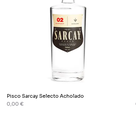
Pisco Sarcay Selecto Acholado
Aperçu rapide
Prix
0,00 €
80 g
Pot x 265g.