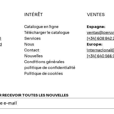
INTÉRÊT
VENTES
Catalogue en ligne
Espagne:
Télécharger le catalogue
ventas@peruv
0
Services
[+34] 608 842 
d
Nous
Europe:
Contact
internaciona
Nouvelles
[+34] 640 566
Conditions générales
politique de confidentialité
Politique de cookies
Soupes instantanées au poulet épicé Ajinomoto
Base de longe de porc sautée
Biscuit Casino Pai au citron
7 graines instantanées INCASUR x 265g
Aperçu rapide
Aperçu rapide
Aperçu rapide
Aperçu rapide
Prix
Prix
Prix
Prix
0,00 €
0,00 €
0,00 €
0,00 €
RECEVOIR TOUTES LES NOUVELLES