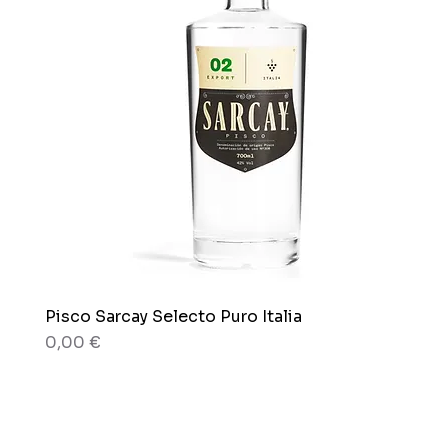
Pisco Sarcay Selecto Puro Italia
Aperçu rapide
Prix
0,00 €
80 g
80 g
Boîte x 12 sachets
Sachet x 150g.