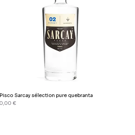
Pisco Sarcay sélection pure quebranta
Aperçu rapide
Prix
0,00 €
80 g
Sachet x 150g.