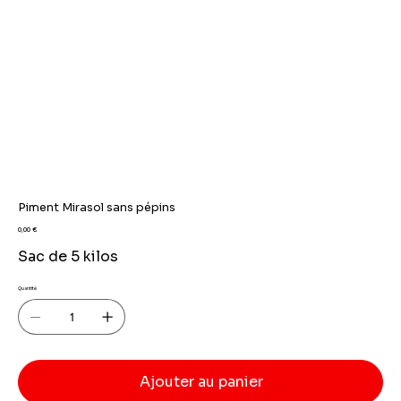
Piment Mirasol sans pépins
Prix
0,00 €
Sac de 5 kilos
Quantité
Ajouter au panier