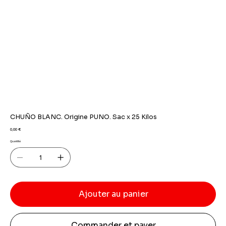
CHUÑO BLANC. Origine PUNO. Sac x 25 Kilos
Prix
0,00 €
Quantité
Ajouter au panier
Commander et payer