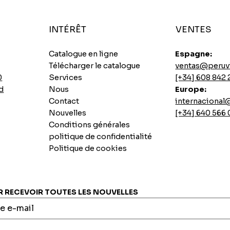
INTÉRÊT
VENTES
Catalogue en ligne
Espagne:
Télécharger le catalogue
ventas@peruv
0
Services
[+34] 608 842 
d
Nous
Europe:
Contact
internaciona
Nouvelles
[+34] 640 566
Conditions générales
politique de confidentialité
Politique de cookies
Soupes instantanées au poulet épicé Ajinomoto
Base de longe de porc sautée
Biscuit Casino Pai au citron
7 graines instantanées INCASUR x 265g
Aperçu rapide
Aperçu rapide
Aperçu rapide
Aperçu rapide
Prix
Prix
Prix
Prix
0,00 €
0,00 €
0,00 €
0,00 €
RECEVOIR TOUTES LES NOUVELLES