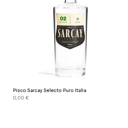
Pisco Sarcay Selecto Puro Italia
Aperçu rapide
Prix
0,00 €
80 g
80 g
Boîte x 12 sachets
Sachet x 150g.