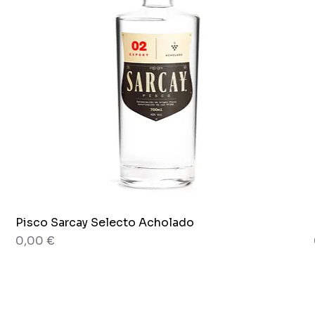
Pisco Sarcay Selecto Acholado
Aperçu rapide
Prix
0,00 €
80 g
Pot x 265g.