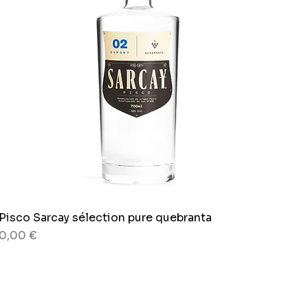
Pisco Sarcay sélection pure quebranta
Aperçu rapide
Prix
0,00 €
80 g
Sachet x 150g.