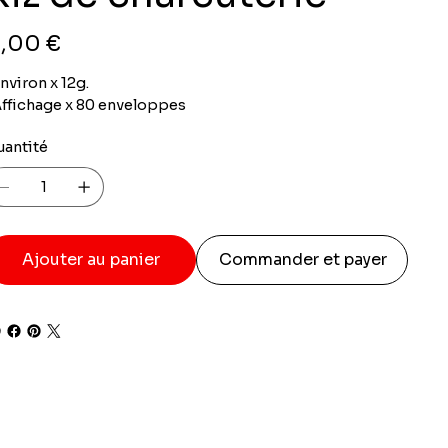
x
,00 €
nviron x 12g.
ffichage x 80 enveloppes
uantité
Ajouter au panier
Commander et payer