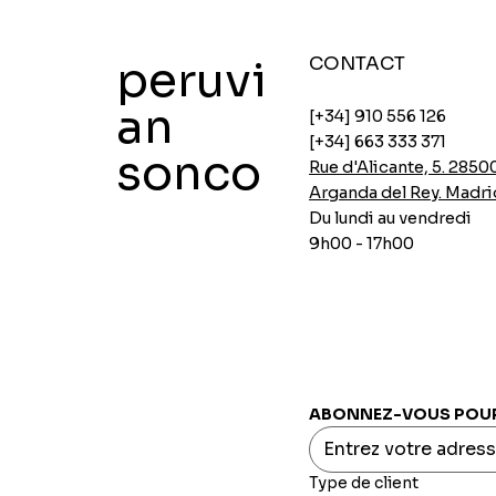
peruvi
CONTACT
an
[+34] 910 556 126
[+34] 663 333 371
sonco
Rue d'Alicante, 5. 2850
Arganda del Rey. Madri
Du lundi au vendredi
9h00 - 17h00
Soupes de poulet instantanées Ajinomoto
Soupes instantanées au poulet d'Ajinomoto
Panure épicée Aji-no-mix
Flocons d'avoine avec chia et caroube
Crème de pois INCASUR x 150g
Aperçu rapide
Aperçu rapide
Aperçu rapide
Aperçu rapide
Aperçu rapide
Prix
Prix
Prix
Prix
Prix
0,00 €
0,00 €
0,00 €
0,00 €
0,00 €
ABONNEZ-VOUS POUR 
Type de client