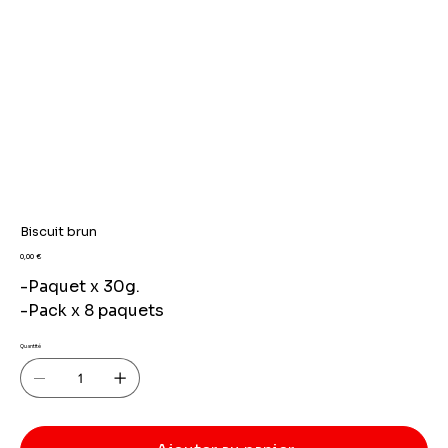
Biscuit brun
Prix
0,00 €
-Paquet x 30g.
-Pack x 8 paquets
Quantité