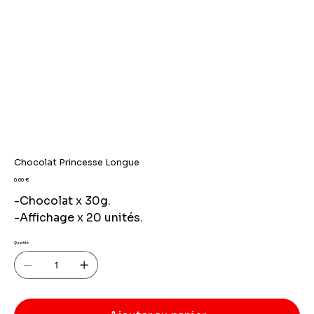
Chocolat Princesse Longue
Prix
0,00 €
-Chocolat x 30g.
-Affichage x 20 unités.
Quantité