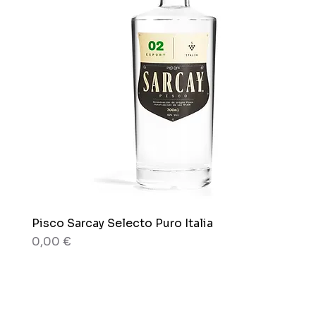
Pisco Sarcay Selecto Puro Italia
Aperçu rapide
Prix
0,00 €
80 g
80 g
Boîte x 12 sachets
Sachet x 150g.