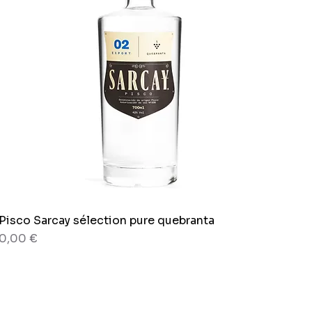
Pisco Sarcay sélection pure quebranta
Aperçu rapide
Prix
0,00 €
80 g
Sachet x 150g.