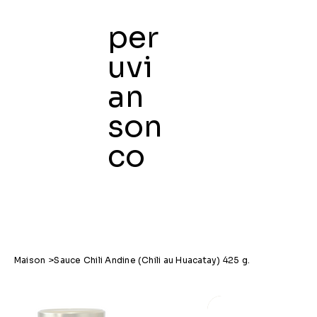
per
uvi
an
Maison
son
co
Maison
>
Sauce Chili Andine (Chili au Huacatay) 425 g.