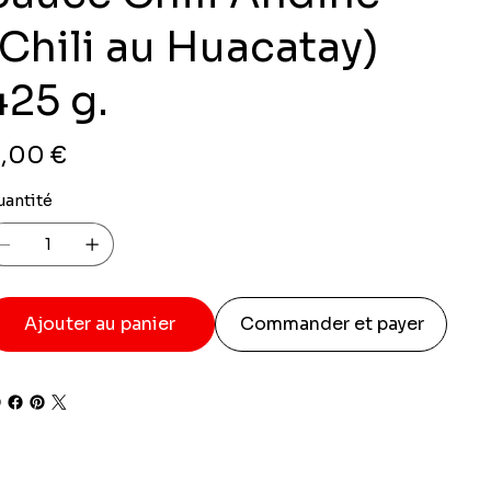
(Chili au Huacatay)
425 g.
x
,00 €
uantité
Ajouter au panier
Commander et payer