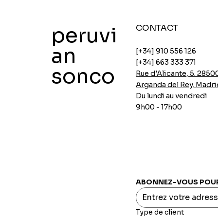
peruvi
CONTACT
an
[+34] 910 556 126
[+34] 663 333 371
sonco
Rue d'Alicante, 5. 2850
Arganda del Rey. Madri
Du lundi au vendredi
9h00 - 17h00
Soupes de poulet instantanées Ajinomoto
Soupes instantanées au poulet d'Ajinomoto
Panure épicée Aji-no-mix
Flocons d'avoine avec chia et caroube
Crème de pois INCASUR x 150g
Aperçu rapide
Aperçu rapide
Aperçu rapide
Aperçu rapide
Aperçu rapide
Prix
Prix
Prix
Prix
Prix
0,00 €
0,00 €
0,00 €
0,00 €
0,00 €
ABONNEZ-VOUS POUR 
Type de client