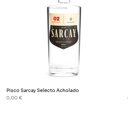
Pisco Sarcay Selecto Acholado
Aperçu rapide
Prix
0,00 €
80 g
Pot x 265g.