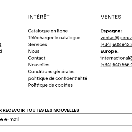
INTÉRÊT
VENTES
Catalogue en ligne
Espagne:
Télécharger le catalogue
ventas@peruv
0
Services
[+34] 608 842 
d
Nous
Europe:
Contact
internaciona
Nouvelles
[+34] 640 566
Conditions générales
politique de confidentialité
Politique de cookies
Soupes instantanées au poulet épicé Ajinomoto
Base de longe de porc sautée
Biscuit Casino Pai au citron
7 graines instantanées INCASUR x 265g
Aperçu rapide
Aperçu rapide
Aperçu rapide
Aperçu rapide
Prix
Prix
Prix
Prix
0,00 €
0,00 €
0,00 €
0,00 €
RECEVOIR TOUTES LES NOUVELLES