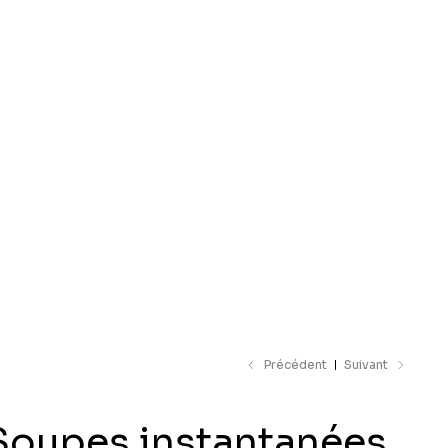
e catalogue
Précédent
Suivant
Soupes instantanées