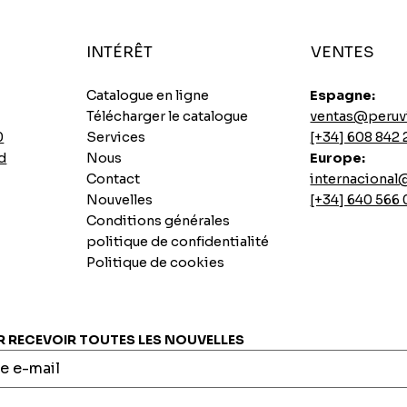
INTÉRÊT
VENTES
Catalogue en ligne
Espagne:
Télécharger le catalogue
ventas@peruv
0
Services
[+34] 608 842 
d
Nous
Europe:
Contact
internaciona
Nouvelles
[+34] 640 566
Conditions générales
politique de confidentialité
Politique de cookies
Soupes instantanées au poulet épicé Ajinomoto
Base de longe de porc sautée
Biscuit Casino Pai au citron
7 graines instantanées INCASUR x 265g
Aperçu rapide
Aperçu rapide
Aperçu rapide
Aperçu rapide
Prix
Prix
Prix
Prix
0,00 €
0,00 €
0,00 €
0,00 €
RECEVOIR TOUTES LES NOUVELLES