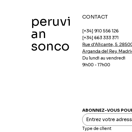
peruvi
CONTACT
an
[+34] 910 556 126
[+34] 663 333 371
sonco
Rue d'Alicante, 5. 2850
Arganda del Rey. Madri
Du lundi au vendredi
9h00 - 17h00
Soupes de poulet instantanées Ajinomoto
Soupes instantanées au poulet d'Ajinomoto
Panure épicée Aji-no-mix
Flocons d'avoine avec chia et caroube
Crème de pois INCASUR x 150g
Aperçu rapide
Aperçu rapide
Aperçu rapide
Aperçu rapide
Aperçu rapide
Prix
Prix
Prix
Prix
Prix
0,00 €
0,00 €
0,00 €
0,00 €
0,00 €
ABONNEZ-VOUS POUR 
Type de client