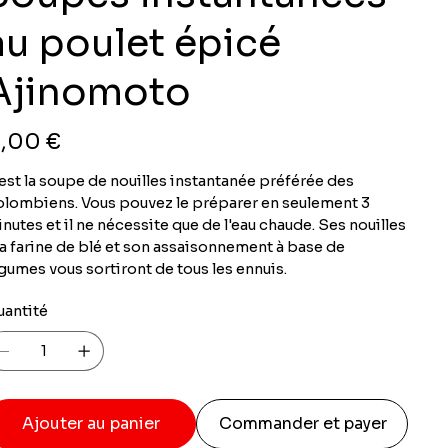
au poulet épicé
Ajinomoto
x
,00 €
est la soupe de nouilles instantanée préférée des
lombiens. Vous pouvez le préparer en seulement 3
nutes et il ne nécessite que de l'eau chaude. Ses nouilles
la farine de blé et son assaisonnement à base de
gumes vous sortiront de tous les ennuis.
uantité
Ajouter au panier
Commander et payer