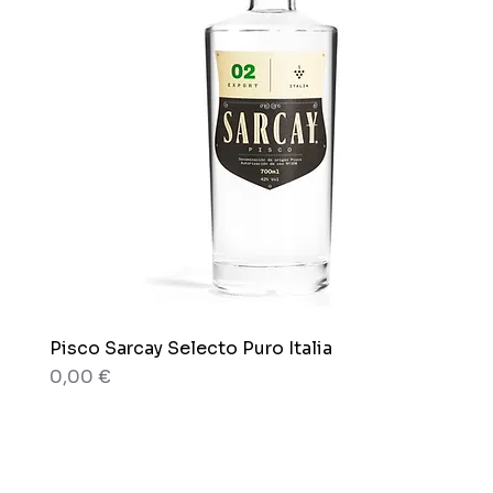
Pisco Sarcay Selecto Puro Italia
Aperçu rapide
Prix
0,00 €
80 g
80 g
Boîte x 12 sachets
Sachet x 150g.