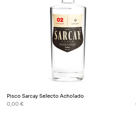
Pisco Sarcay Selecto Acholado
Aperçu rapide
Prix
0,00 €
80 g
Pot x 265g.