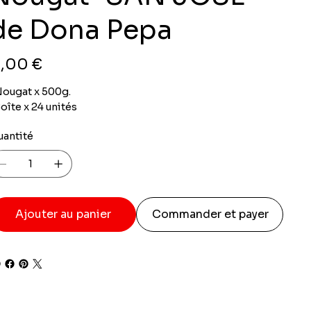
de Dona Pepa
x
,00 €
Nougat x 500g.
oîte x 24 unités
uantité
Ajouter au panier
Commander et payer