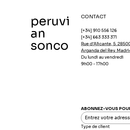
peruvi
CONTACT
an
[+34] 910 556 126
[+34] 663 333 371
sonco
Rue d'Alicante, 5. 2850
Arganda del Rey. Madri
Du lundi au vendredi
9h00 - 17h00
Soupes de poulet instantanées Ajinomoto
Soupes instantanées au poulet d'Ajinomoto
Panure épicée Aji-no-mix
Flocons d'avoine avec chia et caroube
Crème de pois INCASUR x 150g
Aperçu rapide
Aperçu rapide
Aperçu rapide
Aperçu rapide
Aperçu rapide
Prix
Prix
Prix
Prix
Prix
0,00 €
0,00 €
0,00 €
0,00 €
0,00 €
ABONNEZ-VOUS POUR 
Type de client