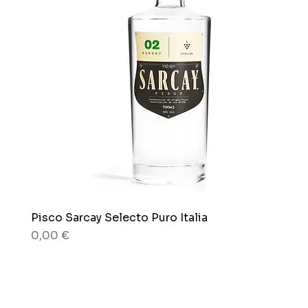
Pisco Sarcay Selecto Puro Italia
Aperçu rapide
Prix
0,00 €
80 g
80 g
Boîte x 12 sachets
Sachet x 150g.