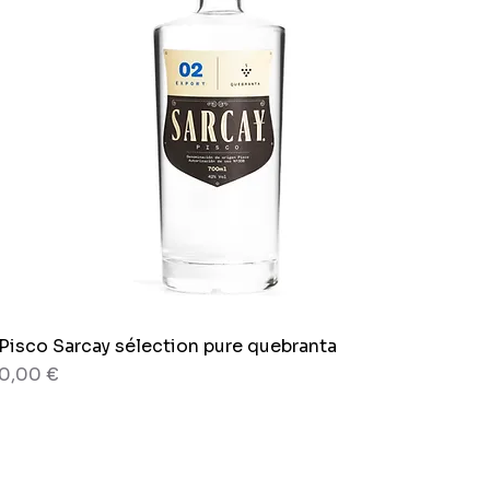
Pisco Sarcay sélection pure quebranta
Aperçu rapide
Prix
0,00 €
80 g
Sachet x 150g.