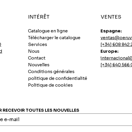
INTÉRÊT
VENTES
Catalogue en ligne
Espagne:
Télécharger le catalogue
ventas@peruv
0
Services
[+34] 608 842 
d
Nous
Europe:
Contact
internaciona
Nouvelles
[+34] 640 566
Conditions générales
politique de confidentialité
Politique de cookies
Soupes instantanées au poulet épicé Ajinomoto
Base de longe de porc sautée
Biscuit Casino Pai au citron
7 graines instantanées INCASUR x 265g
Aperçu rapide
Aperçu rapide
Aperçu rapide
Aperçu rapide
Prix
Prix
Prix
Prix
0,00 €
0,00 €
0,00 €
0,00 €
RECEVOIR TOUTES LES NOUVELLES