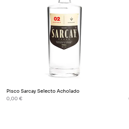
Pisco Sarcay Selecto Acholado
Aperçu rapide
Prix
0,00 €
80 g
Pot x 265g.