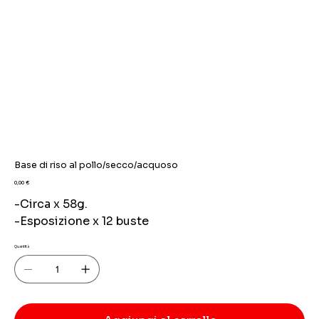
Base di riso al pollo/secco/acquoso
Prezzo
0,00 €
-Circa x 58g.
-Esposizione x 12 buste
Quantità