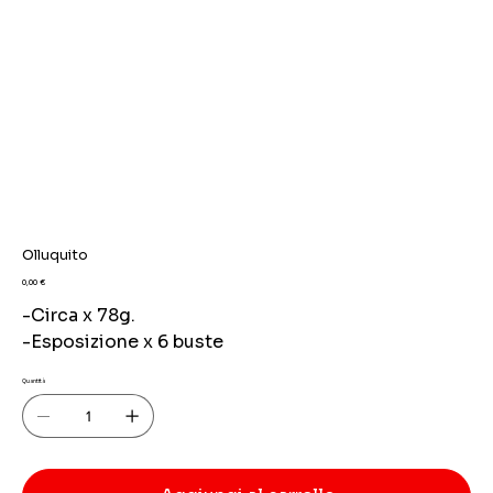
Olluquito
Prezzo
0,00 €
-Circa x 78g.
-Esposizione x 6 buste
Quantità