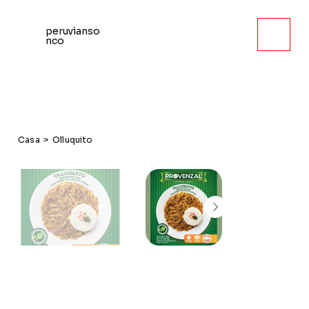
peruvianso
nco
Casa
>
Olluquito