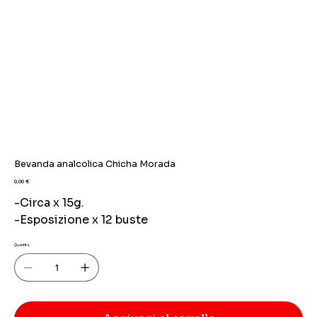
Bevanda analcolica Chicha Morada
Prezzo
0,00 €
-Circa x 15g.
-Esposizione x 12 buste
Quantità