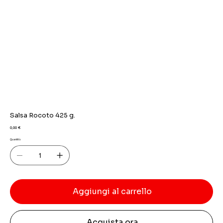
Salsa Rocoto 425 g.
Prezzo
0,00 €
Quantità
Aggiungi al carrello
Acquista ora