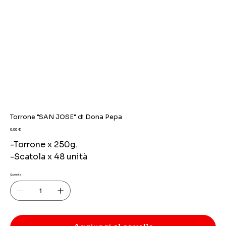
Torrone "SAN JOSE" di Dona Pepa
Prezzo
0,00 €
-Torrone x 250g.
-Scatola x 48 unità
Quantità